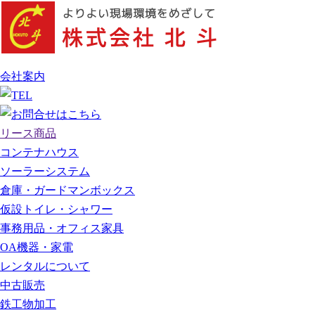
会社案内
リース商品
コンテナハウス
ソーラーシステム
倉庫・ガードマンボックス
仮設トイレ・シャワー
事務用品・オフィス家具
OA機器・家電
レンタルについて
中古販売
鉄工物加工